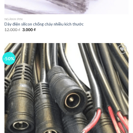
NGÀNH PIN
Dây điện silicon chống cháy nhiều kích thước
12.000
₫
3.000
₫
-50%
Add to
wishlist