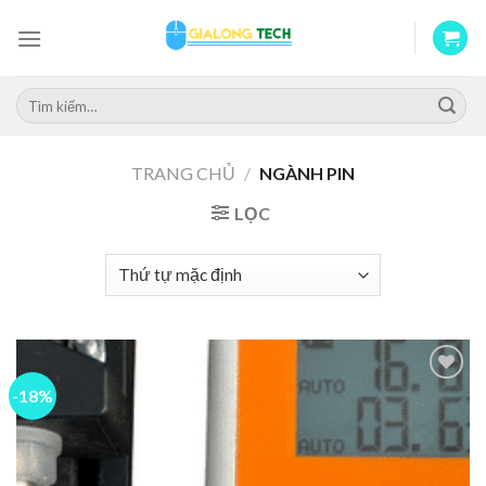
Skip
to
content
Tìm
kiếm:
TRANG CHỦ
/
NGÀNH PIN
LỌC
-18%
Add to
wishlist