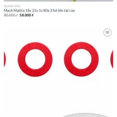
NGÀNH PIN
Mạch Makita 18v 21v 5s 80a 3 fet lớn tải cao
80.000
₫
58.000
₫
Add to
wishlist