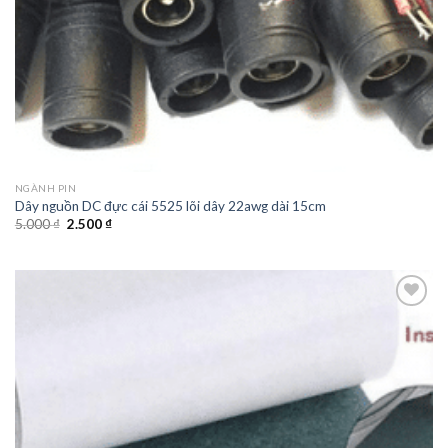
NGÀNH PIN
Dây nguồn DC đực cái 5525 lõi dây 22awg dài 15cm
5.000
₫
2.500
₫
Add to
wishlist