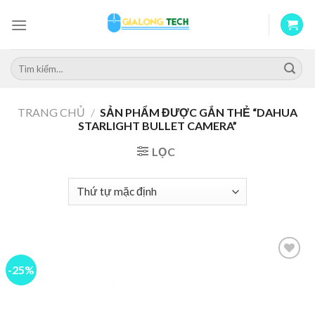
Skip
to
content
Tìm
kiếm:
TRANG CHỦ
/
SẢN PHẨM ĐƯỢC GẮN THẺ “DAHUA
STARLIGHT BULLET CAMERA”
LỌC
-25%
Add to
wishlist