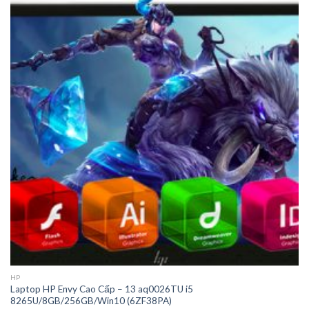
HP
Laptop HP Envy Cao Cấp – 13 aq0026TU i5
8265U/8GB/256GB/Win10 (6ZF38PA)