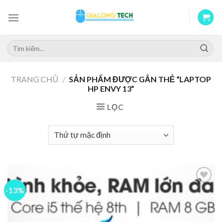
Skip
to
content
Tìm
kiếm:
TRANG CHỦ
/
SẢN PHẨM ĐƯỢC GẮN THẺ “LAPTOP
HP ENVY 13”
LỌC
-13%
Add to
wishlist